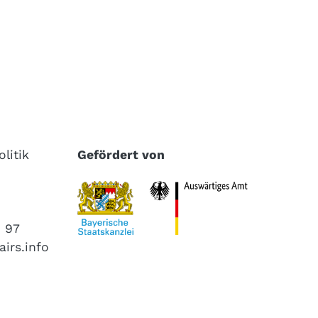
litik
Gefördert von
4 97
airs.info