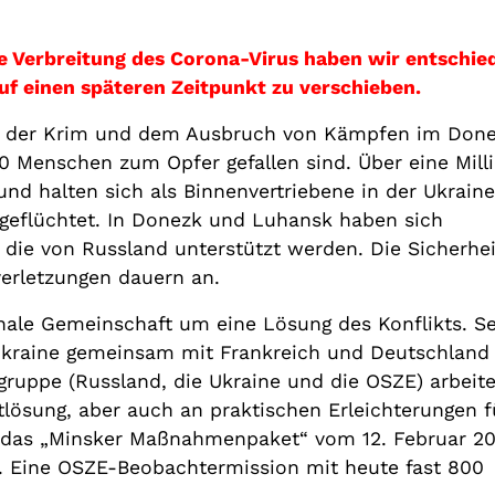
 Verbreitung des Corona-Virus haben wir entschied
f einen späteren Zeitpunkt zu verschieben.
ion der Krim und dem Ausbruch von Kämpfen im Don
00 Menschen zum Opfer gefallen sind. Über eine Mil
und halten sich als Binnenvertriebene in der Ukraine
geflüchtet. In Donezk und Luhansk haben sich
, die von Russland unterstützt werden. Die Sicherhe
sverletzungen dauern an.
nale Gemeinschaft um eine Lösung des Konflikts. Se
Ukraine gemeinsam mit Frankreich und Deutschland
gruppe (Russland, die Ukraine und die OSZE) arbeite
tlösung, aber auch an praktischen Erleichterungen f
st das „Minsker Maßnahmenpaket“ vom 12. Februar 20
sk. Eine OSZE-Beobachtermission mit heute fast 800