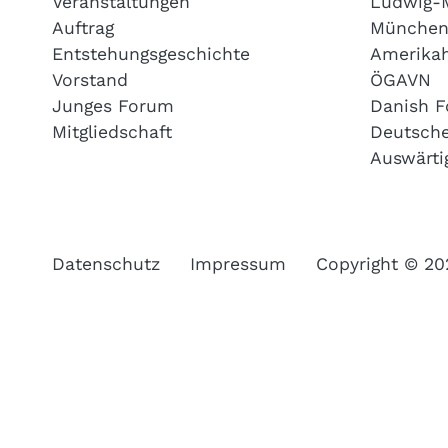
Veranstaltungen
Ludwig-M
Auftrag
Münche
Entstehungsgeschichte
Amerika
Vorstand
ÖGAVN
Junges Forum
Danish F
Mitgliedschaft
Deutsche
Auswärtig
Datenschutz
Impressum
Copyright © 2026 G