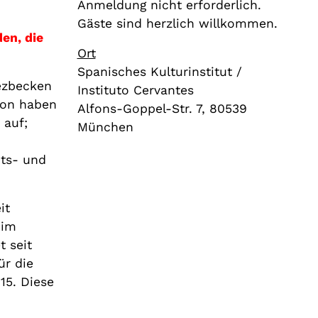
Anmeldung nicht erforderlich.
Gäste sind herzlich willkommen.
en, die
Ort
Spanisches Kulturinstitut /
ezbecken
Instituto Cervantes
lion haben
Alfons-Goppel-Str. 7, 80539
 auf;
München
its- und
it
 im
t seit
ür die
15. Diese