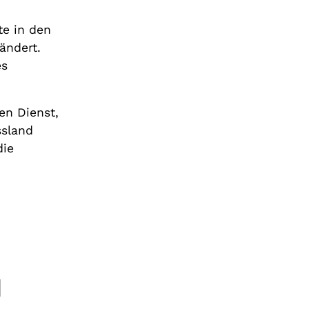
te in den
ändert.
es
en Dienst,
ssland
die